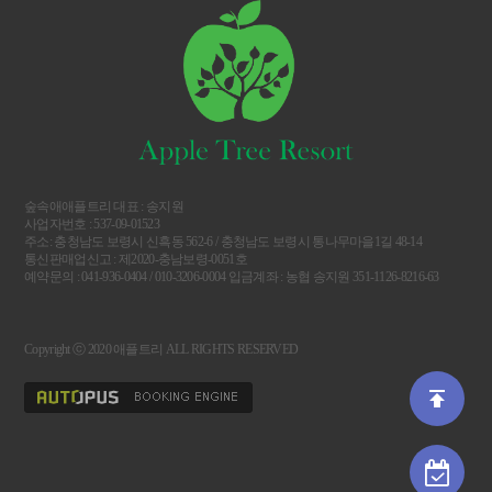
숲속애애플트리 대표 : 송지원
사업자번호 : 537-09-01523
주소: 충청남도 보령시 신흑동 562-6 / 충청남도 보령시 통나무마을1길 48-14
통신판매업신고 : 제2020-충남보령-0051호
예약문의 : 041-936-0404 / 010-3206-0004 입금계좌 : 농협 송지원 351-1126-8216-63
Copyright ⓒ 2020 애플트리 ALL RIGHTS RESERVED
publish