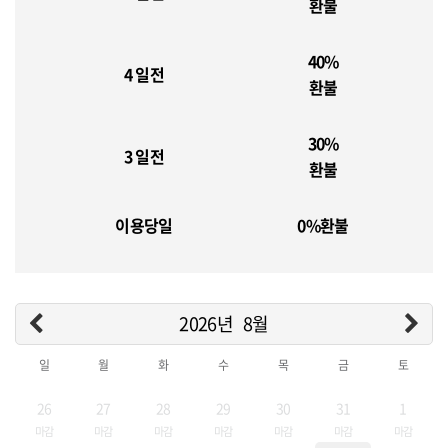
환불
40%
4 일전
환불
30%
3 일전
환불
이용당일
0%환불
2026년
8월
일
월
화
수
목
금
토
26
27
28
29
30
31
1
마감
마감
마감
마감
마감
마감
마감