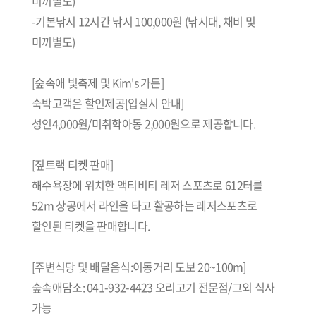
미끼별도)
-기본낚시 12시간 낚시 100,000원 (낚시대, 채비 및
미끼별도)
[숲속애 빛축제 및 Kim's 가든]
숙박고객은 할인제공[입실시 안내]
성인4,000원/미취학아동 2,000원으로 제공합니다.
[짚트랙 티켓 판매]
해수욕장에 위치한 액티비티 레저 스포츠로 612터를
52m 상공에서 라인을 타고 활공하는 레저스포츠로
할인된 티켓을 판매합니다.
[주변식당 및 배달음식:이동거리 도보 20~100m]
숲속애담소: 041-932-4423 오리고기 전문점/그외 식사
가능