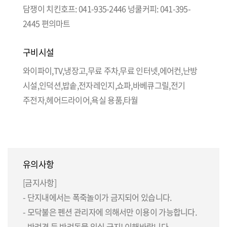
담쟁이 치킨호프: 041-935-2446 넝쿨커피: 041-395-
2445 편의마트
구비시설
와이파이,TV,냉장고,무료 주차,무료 인터넷,에어컨,난방
시설,인덕션,밥솥,전자레인지,쇼파,바베큐그릴,전기
주전자,헤어드라이어,욕실 용품,타월
유의사항
[금지사항]
- 단지내에서는 폭죽놀이가 금지되어 있습니다.
- 모닥불은 펜션 관리자에 의해서만 이용이 가능합니다.
- 반려견 등 반려동물 입실 금지! 이해바랍니다.