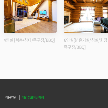
4인실 [복층/침대/족구장/BBQ]
6인실[넓은거실/침실/화장
족구장/BBQ]
|
이용약관
개인정보취급방침