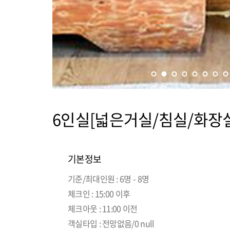
6인실[넓은거실/침실/화장실
기본정보
기준/최대인원 : 6명 - 8명
체크인 : 15:00 이후
체크아웃 : 11:00 이전
객실타입 : 전망없음/0 null