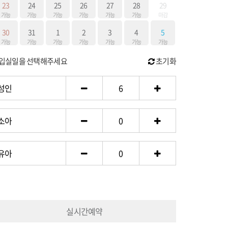
23
24
25
26
27
28
29
가능
가능
가능
가능
가능
가능
마감
30
31
1
2
3
4
5
가능
가능
가능
가능
가능
가능
가능
.입실일을 선택해주세요
초기화
성인
6
소아
0
유아
0
실시간예약