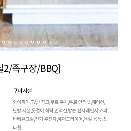
2/족구장/BBQ]
구비시설
와이파이,TV,냉장고,무료 주차,무료 인터넷,에어컨,
난방 시설,옷걸이,식탁,인덕션,밥솥,전자레인지,쇼파,
바베큐그릴,전기 주전자,헤어드라이어,욕실 용품,빗,
타월